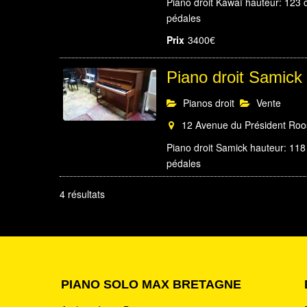
Piano droit Kawaï hauteur: 123 
pédales
Prix
3400€
Piano droit Samic
Pianos droit
Vente
12 Avenue du Président Roose
Piano droit Samick hauteur: 118 
pédales
Prix
2900€
4 résultats
Piano droit Yama
Pianos droit
Dépôt vent
Le Bronz, Saint-Aignan, Fra
PIANO SOLO MAX BRETAGNE
Piano droit Yamaha hauteur: 131