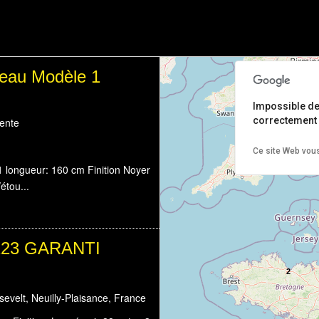
eau Modèle 1
Impossible d
correctement 
ente
Ce site Web vous
longueur: 160 cm Finition Noyer
étou...
 123 GARANTI
2
velt, Neuilly-Plaisance, France