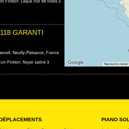
cm Finition: Laqué noir 88 notes 3
k 118 GARANTI
velt, Neuilly-Plaisance, France
cm Finition: Noyer satiné 3
Raccourcis clavier
ha 131 GARANTI
e
nce
DÉPLACEMENTS
PIANO SO
 cm Finition Noyer 88 notes 3