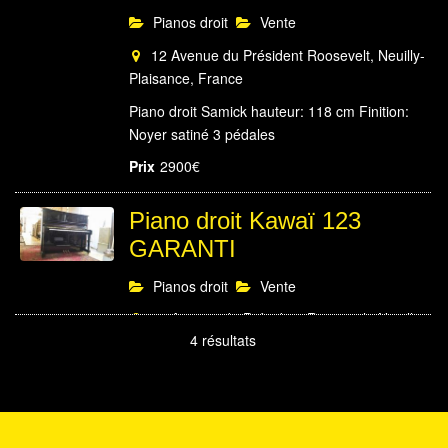
Pianos droit
Vente
12 Avenue du Président Roosevelt, Neuilly-
Plaisance, France
Piano droit Samick hauteur: 118 cm Finition:
Noyer satiné 3 pédales
Prix
2900€
Piano droit Kawaï 123
GARANTI
Pianos droit
Vente
12 Avenue du Président Roosevelt, Neuilly-
4 résultats
Plaisance, France
Piano droit Kawaï hauteur: 123 cm Finition:
Laqué noir 88 notes 3 pédales
Prix
3400€