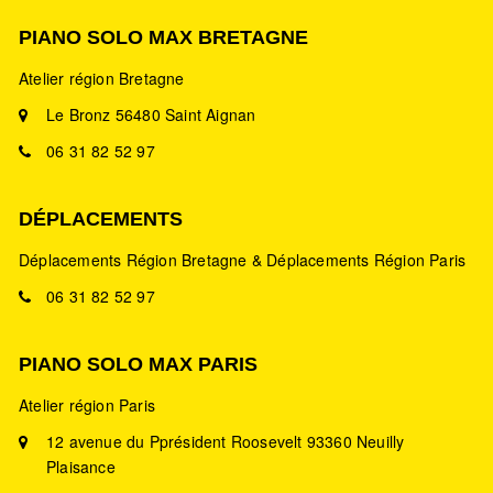
Piano à queue Gaveau
PIANO SOLO MAX BRETAGNE
Modèle 1 GARANTI
Atelier région Bretagne
Pianos à queue
Dépôt vente
Le Bronz 56480 Saint Aignan
Langueux, France
06 31 82 52 97
Piano à queue Gaveau Modèle 1 longueur:
160 cm Finition Noyer Entièrement restauré:
DÉPLACEMENTS
marteaux/étou...
Déplacements Région Bretagne & Déplacements Région Paris
Prix
4600€
06 31 82 52 97
PIANO SOLO MAX PARIS
Atelier région Paris
12 avenue du Pprésident Roosevelt 93360 Neuilly
Plaisance