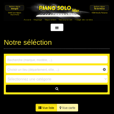
Notre séléction
Vue liste
Vue carte