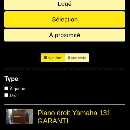
Loué
Sélection
À proximité
Vue liste
Vue carte
Type
À queue
Droit
Piano droit Yamaha 131
GARANTI