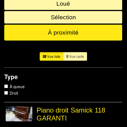
Loué
Sélection
À proximité
Vue liste
Vue carte
Type
À queue
Droit
Piano droit Samick 118
GARANTI