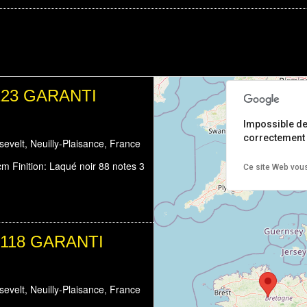
 123 GARANTI
Impossible d
correctement 
velt, Neuilly-Plaisance, France
cm Finition: Laqué noir 88 notes 3
Ce site Web vous
k 118 GARANTI
velt, Neuilly-Plaisance, France