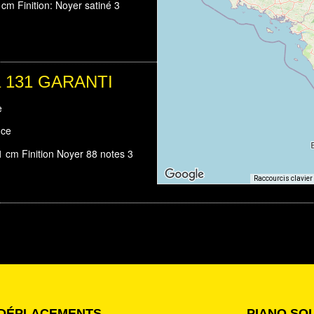
cm Finition: Noyer satiné 3
ha 131 GARANTI
e
nce
 cm Finition Noyer 88 notes 3
Raccourcis clavier
DÉPLACEMENTS
PIANO SO