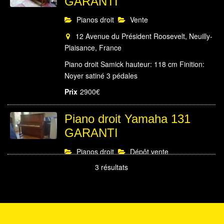
GARANTI
Pianos droit
Vente
12 Avenue du Président Roosevelt, Neuilly-
Plaisance, France
Piano droit Samick hauteur: 118 cm Finition:
Noyer satiné 3 pédales
Prix
2900€
Piano droit Yamaha 131
GARANTI
Pianos droit
Dépôt vente
3 résultats
Le Bronz, Saint-Aignan, France
Piano droit Yamaha hauteur: 131 cm Finition
Noyer 88 notes 3 pédales
Prix
1600€