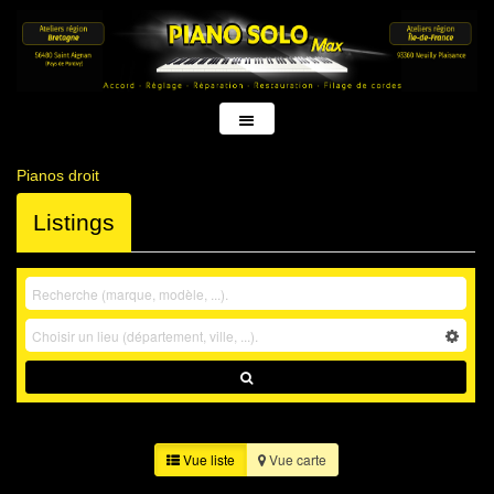
Pianos droit
Listings
Vue liste
Vue carte