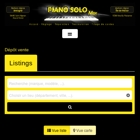
Dépôt vente
Listings
Vue liste
Vue carte