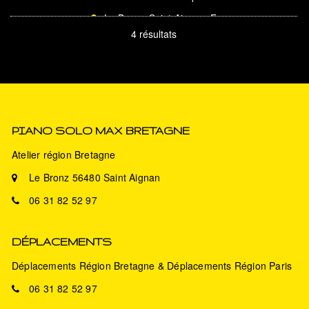
Le Bronz, Saint-Aignan, France
4 résultats
Piano droit Yamaha hauteur: 131 cm Finition
Noyer 88 notes 3 pédales
Prix
1600€
Piano à queue Gaveau
Modèle 1 GARANTI
PIANO SOLO MAX BRETAGNE
Atelier région Bretagne
Pianos à queue
Dépôt vente
Le Bronz 56480 Saint Aignan
Langueux, France
06 31 82 52 97
Piano à queue Gaveau Modèle 1 longueur:
160 cm Finition Noyer Entièrement restauré:
marteaux/étou...
DÉPLACEMENTS
Prix
4600€
Déplacements Région Bretagne & Déplacements Région Paris
06 31 82 52 97