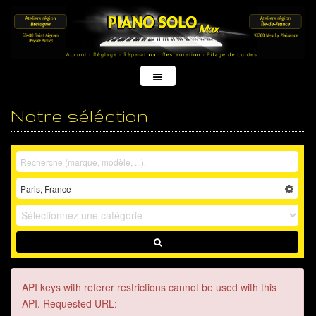
Notre séléction
API keys with referer restrictions cannot be used with this
API. Requested URL: