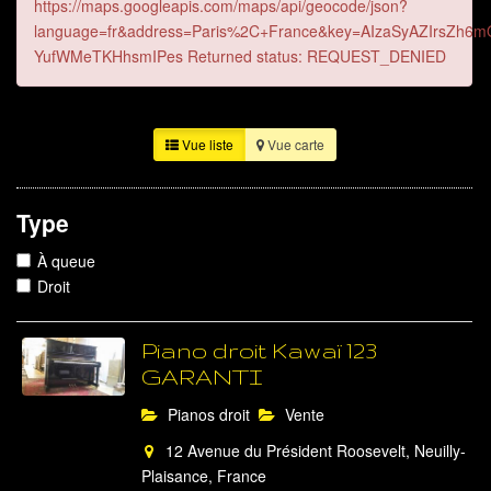
https://maps.googleapis.com/maps/api/geocode/json?
language=fr&address=Paris%2C+France&key=AIzaSyAZIrsZh6m
YufWMeTKHhsmIPes Returned status: REQUEST_DENIED
Vue liste
Vue carte
Type
À queue
Droit
Piano droit Kawaï 123
GARANTI
Pianos droit
Vente
12 Avenue du Président Roosevelt, Neuilly-
Plaisance, France