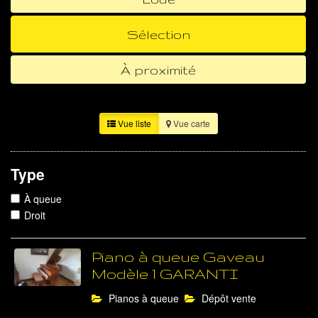
Sélection
À proximité
Vue liste
Vue carte
Type
À queue
Droit
Piano à queue Gaveau
Modèle 1 GARANTI
Pianos à queue
Dépôt vente