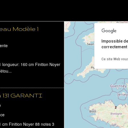
eau Modèle 1
Impossible d
ente
correctement 
Ce site Web vous
longueur: 160 cm Finition Noyer
étou...
a 131 GARANTI
e
2
nce
 cm Finition Noyer 88 notes 3