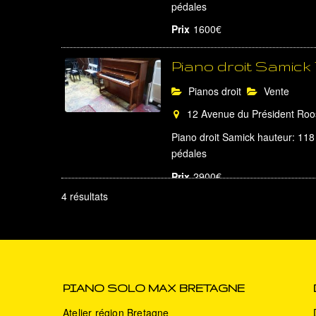
pédales
Prix
1600€
Piano droit Samic
Pianos droit
Vente
12 Avenue du Président Roose
Piano droit Samick hauteur: 118 
pédales
Prix
2900€
4 résultats
Piano droit Kawaï
Pianos droit
Vente
12 Avenue du Président Roose
Piano droit Kawaï hauteur: 123 
PIANO SOLO MAX BRETAGNE
pédales
Atelier région Bretagne